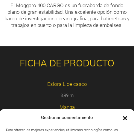
El Moggaro 400 CARGO es un fueraborda de fondo
plano de gran estabilidad. Una excelente opción como
barco de investigación oceanográfica, para batimetrías y
trabajos en puerto o para la limpieza de embalses.
FICHA DE PRODUCTO
Eslora L de casco
3,99 m
Manga
Gestionar consentimiento
1,8 m
Pasaje Homologado
Para ofrecer las mejores experiencias, utilizamos tecnologías como las