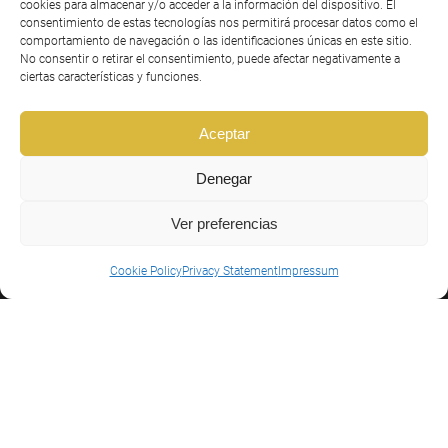
cookies para almacenar y/o acceder a la información del dispositivo. El
5 plazas (Categoría D)
consentimiento de estas tecnologías nos permitirá procesar datos como el
comportamiento de navegación o las identificaciones únicas en este sitio.
No consentir o retirar el consentimiento, puede afectar negativamente a
Motorización
ciertas características y funciones.
Fueraborda
Aceptar
Potencia máxima
Denegar
20 HP (se podría aumentar)
Carga máxima
Ver preferencias
735 Kgs
Cookie Policy
Privacy Statement
Impressum
Usos
Trabajos portuarios, Batimetrías, Recogida de boyas, limpieza
de embalses, etc...