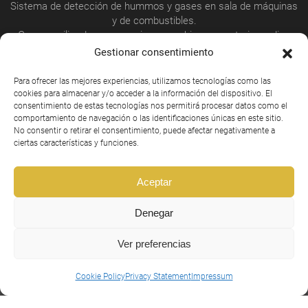
Sistema de detección de hummos y gases en sala de máquinas
y de combustibles.
Grupo auxiliar de emergencia para achique y contraincendios
con bomba auxiliar diesel colocada en WC
Gestionar consentimiento
2 lanchas salvavidas con homologación SOLAS para 2x50
plazas
Para ofrecer las mejores experiencias, utilizamos tecnologías como las
VHF Clase A, Sonda, AIS, etc.. de acuerdo a normativa.
cookies para almacenar y/o acceder a la información del dispositivo. El
Protectores de metacrilato en regala para protección del viento.
consentimiento de estas tecnologías nos permitirá procesar datos como el
comportamiento de navegación o las identificaciones únicas en este sitio.
No consentir o retirar el consentimiento, puede afectar negativamente a
ciertas características y funciones.
PERSONALIZACIÓN
Aceptar
Denegar
No solo en lo estético, Moggaro Aluminium Yachts
ofrece opciones de personalización totales.
Ver preferencias
Pasaje, manga, eslora, cabina de pilotaje, cubierta… Todo
se hace a medida según sus necesidades.
Cookie Policy
Privacy Statement
Impressum
Díganos lo que busca. Construimos para usted.