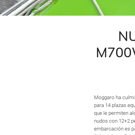
NU
M700
Moggaro ha culmin
para 14 plazas eq
que le permiten a
nudos con 12+2 pe
embarcación es par