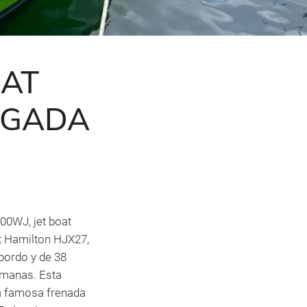
OAT
EGADA
00WJ, jet boat
t Hamilton HJX27,
bordo y de 38
emanas. Esta
la famosa frenada