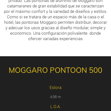
privado. Las pontonas de aluminio de Moggaro son
catamaranes de gran estabilidad que se caracterizan
por el máximo confort y la variedad de diseños y estilos.
Como si se tratara de un espacio más de la casa o el
hotel, las pontonas Moggaro permiten distribuir, decorar
y adecuar los usos gracias al diseño modular, simple y
económico. Una configuración polivalente donde
ofercer variadas experiencias
MOGGARO PONTOON 500
Eslora
4,98 m
L.O.A.